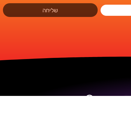
שליחה
ם
התקשרו אלינו
03-5250004
קפצו אלינו
דיזנגוף 50 ת"א, בנין A', קומה 2.