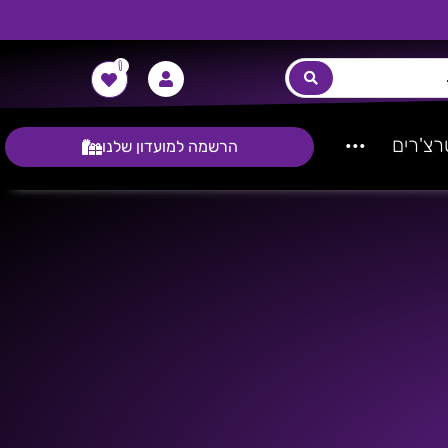
0
צ'רים
···
הרשמה למועדון שלנו