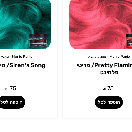
Manic Panic - מאניק פאניק
Manic Panic - מאניק פאניק
Pretty Flamingo/ פריטי
Siren's Song/ סיירנס סונג
פלמינגו
75
75
₪
₪
הוספה לסל
הוספה לסל