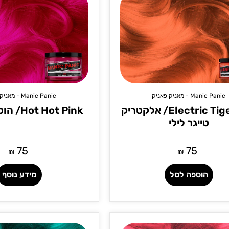
Manic Panic - מאניק פאניק
Manic Panic - מאניק פאניק
Electric Tiger Lily/ אלקטריק
Hot Hot Pink/ הוט הוט פינק
טייגר לילי
75
75
₪
₪
הוספה לסל
מידע נוסף