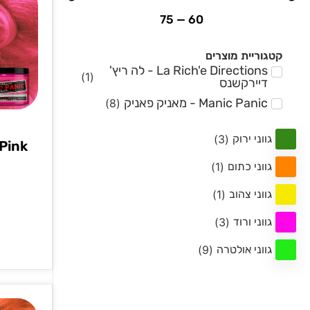
75
—
60
קטגוריית מוצרים
La Rich'e Directions - לה ריץ'
)
1
(
דיירקשנס
Manic Panic - מאניק פאניק
)
8
(
גווני ירוק
(
3
)
גווני כתום
(
1
)
גווני צהוב
(
1
)
גווני ורוד
(
3
)
גווני אולטרה
(
9
)