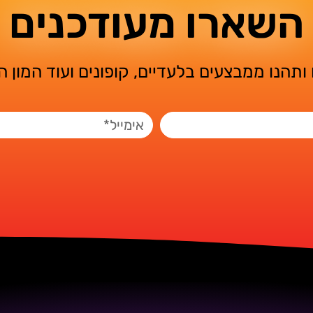
השארו מעודכנים
ותהנו ממבצעים בלעדיים, קופונים ועוד המון 