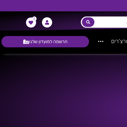
0
צ'רים
···
הרשמה למועדון שלנו