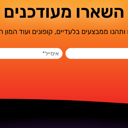
השארו מעודכנים
ותהנו ממבצעים בלעדיים, קופונים ועוד המון 