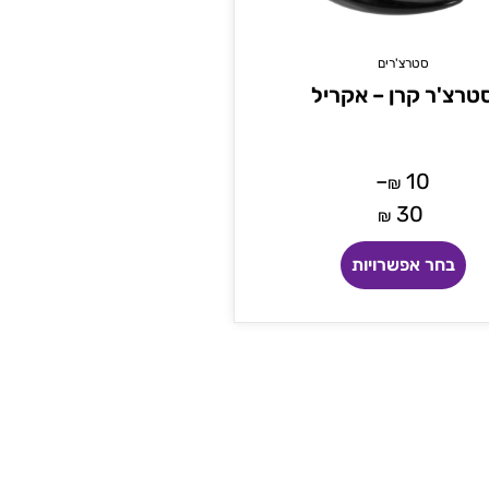
סטרצ'רים
טרצ'ר קרן – אקריל
–
10
₪
30
₪
בחר אפשרויות