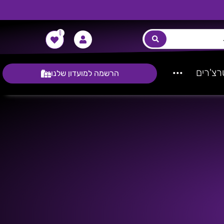
0
צ'רים
···
הרשמה למועדון שלנו