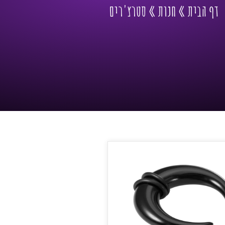
דף הבית
»
חנות
»
סטרצ'רים