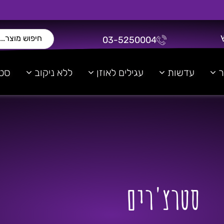
03-5250004
ר
עדשות
עגילים לאוזן
ללא ניקוב
סטר
סטרצ'רים