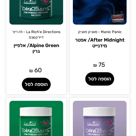
Manic Panic - מאניק פאניק
La Rich'e Directions - לה ריץ'
דיירקשנס
After Midnight/ אפטר
Alpine Green/ אלפיין
מידנייט
גרין
75
₪
60
₪
הוספה לסל
הוספה לסל