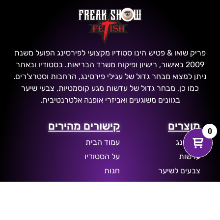
פריק שואו & פטיש הינו סטודיו מקצועי לפירסינג הפועל משנת
2009 באישור, רישיון ופיקוח משרד הבריאות. בסטודיו ובאתר
ניתן למצוא מבחר גדול של עגילי פירסינג, הרחבות וסטרצ'רים.
כמו כן, מבחר גדול של עדשות מגע קוסמטיות, צבעי שיער
בגוונים משוגעים ואביזרי אופנה אלטרנטיבית.
מוצרים
קישורים מהירים
0
פירסינג
עמוד הבית
עדשות
על הסטודיו
צבעים לשיער
חנות
הרחבות
דברו איתנו
עגילים לאוזן
מדיניות פרטיות
אביזרי אופנה
תנאי שימוש