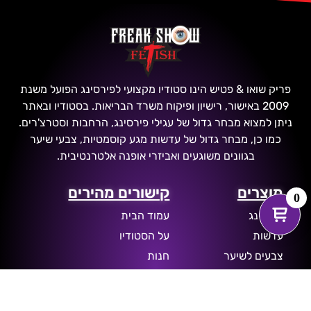
פריק שואו & פטיש הינו סטודיו מקצועי לפירסינג הפועל משנת
2009 באישור, רישיון ופיקוח משרד הבריאות. בסטודיו ובאתר
ניתן למצוא מבחר גדול של עגילי פירסינג, הרחבות וסטרצ'רים.
כמו כן, מבחר גדול של עדשות מגע קוסמטיות, צבעי שיער
בגוונים משוגעים ואביזרי אופנה אלטרנטיבית.
מוצרים
קישורים מהירים
0
פירסינג
עמוד הבית
עדשות
על הסטודיו
צבעים לשיער
חנות
הרחבות
דברו איתנו
עגילים לאוזן
מדיניות פרטיות