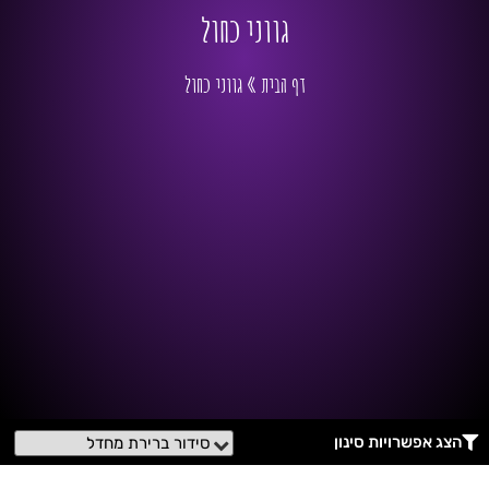
גווני כחול
דף הבית
»
גווני כחול
הצג אפשרויות סינון