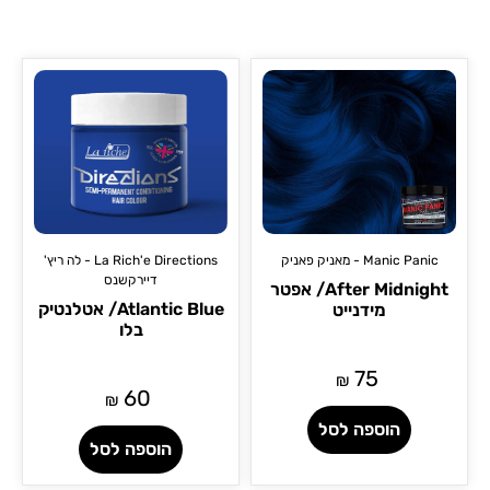
Manic Panic - מאניק פאניק
La Rich'e Directions - לה ריץ'
דיירקשנס
After Midnight/ אפטר
Atlantic Blue/ אטלנטיק
מידנייט
בלו
75
₪
60
₪
הוספה לסל
הוספה לסל