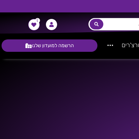
0
צ'רים
···
הרשמה למועדון שלנו