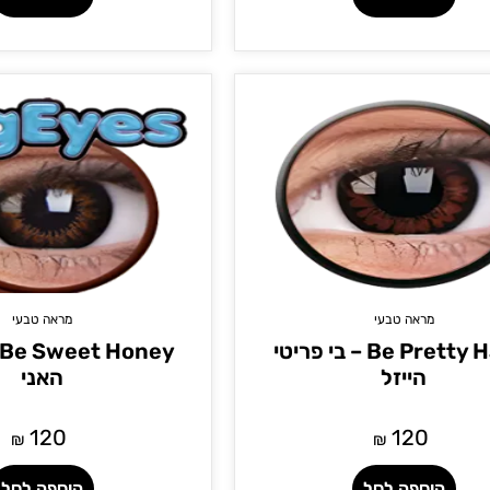
מראה טבעי
מראה טבעי
Be Pretty Hazel – בי פריטי
הייזל
האני
120
120
₪
₪
הוספה לסל
הוספה לסל