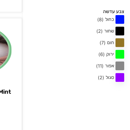
צבע עדשה
כחול
(
8
)
שחור
(
2
)
חום
(
7
)
ירוק
(
6
)
אפור
(
11
)
סגול
(
2
)
nes Mint