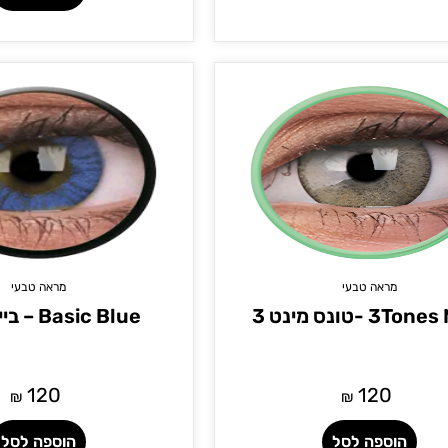
מראה טבעי
מראה טבעי
3To -טונס מינט 3
Basic Blue – בייסיק בלו
120
120
₪
₪
הוספה לסל
הוספה לסל