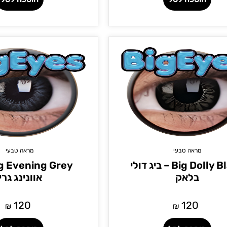
מראה טבעי
מראה טבעי
Big Dolly Black – ביג דולי
בלאק
אוונינג גריי
120
120
₪
₪