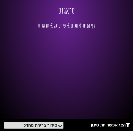
טראגוס
דף הבית
»
חנות
»
פירסינג
»
טראגוס
הצג אפשרויות סינון