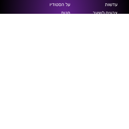
עדשות
על הסטודיו
צבעים לשיער
חנות
הרחבות
דברו איתנו
עגילים לאוזן
מדיניות פרטיות
אביזרי אופנה
תנאי שימוש
סטרצ'רים
ללא ניקוב
התקשרו אלינו
03-5250004
קפצו אלינו
דיזנגוף 50 ת"א, בנין A', קומה 2.
שלחו וואטסאפ
053-9599916
שלחנו לנו מייל
freakshow@013net.net