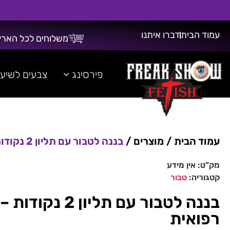
עמוד הבית
דברו איתנו
משלוחים לכל הארץ
משלוח חינם על כל רכישה מעל 300 ש"ח!
פירסינג
צבעים לשיע
עמוד הבית
/
מוצרים
/
בננה לטבור עם תליון 2 נקודות – הברגה חיצונית – מתכת רפואית
מק"ט:
אין מידע
קטגוריה:
טבור
בננה לטבור עם ת
רפואית