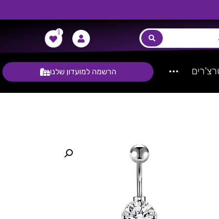
0
צ'רים
···
הרשמה למועדון שלנו