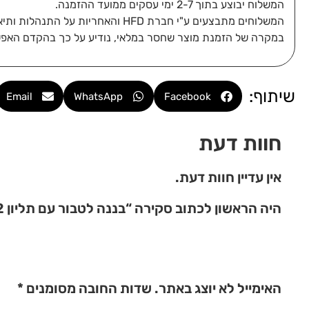
המשלוח יבוצע בתוך 2-7 ימי עסקים ממועד ההזמנה.
המשלוחים מתבצעים ע"י חברת HFD והאחריות על התנהלות ותיאום מסירת החבילה חלה עליהם ומולם בלבד.
במקרה של הזמנת מוצר שחסר במלאי, נודיע על כך בהקדם האפש
שיתוף:
Email
WhatsApp
Facebook
חוות דעת
אין עדיין חוות דעת.
היה הראשון לכתוב סקירה “בננה לטבור עם תליון 2 נקודות – הברגה חיצונית – מתכת רפואית”
האימייל לא יוצג באתר.
שדות החובה מסומנים
*