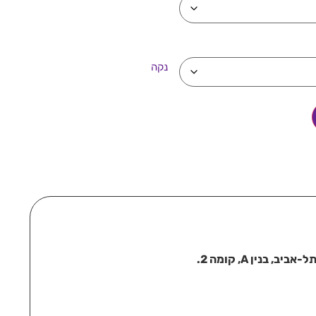
נקה
בנין A, קומה 2.