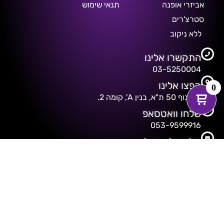
אביזרי אופנה
תנאי שימוש
סטרצ'רים
ללא ניקוב
התקשרו אלינו
03-5250004
קפצו אלינו
0
דיזנגוף 50 ת"א, בנין A', קומה 2.
שלחו וואטסאפ
053-9599916
שלחנו לנו מייל
freakshow@013net.net
© כל הזכויות שמורות Freakshow&Fetish