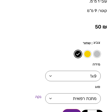
עובי 1 מ”מ.
קוטר: 9 מ”מ
50
₪
צבע
: שחור
מידה
סוג
נקה