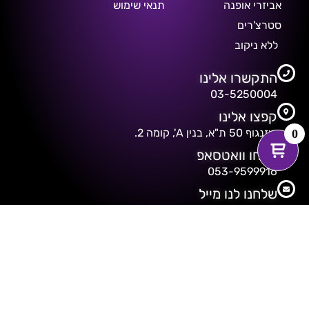
אביזרי אופנה
תנאי שימוש
סטרצ'רים
ללא ניקוב
התקשרו אלינו
03-5250004
קפצו אלינו
דיזנגוף 50 ת"א, בנין A', קומה 2.
0
שלחו וואטסאפ
053-9599916
שלחנו לנו מייל
freakshow@013net.net
© כל הזכויות שמורות Freakshow&Fetish