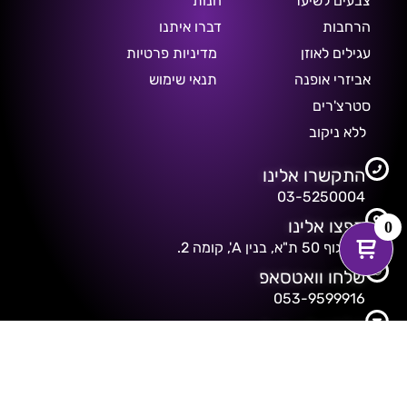
צבעים לשיער
חנות
הרחבות
דברו איתנו
עגילים לאוזן
מדיניות פרטיות
אביזרי אופנה
תנאי שימוש
סטרצ'רים
ללא ניקוב
התקשרו אלינו
03-5250004
קפצו אלינו
0
דיזנגוף 50 ת"א, בנין A', קומה 2.
שלחו וואטסאפ
053-9599916
שלחנו לנו מייל
freakshow@013net.net