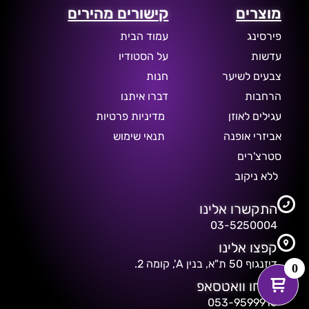
מוצרים
קישורים מהירים
פירסינג
עמוד הבית
עדשות
על הסטודיו
צבעים לשיער
חנות
הרחבות
דברו איתנו
עגילים לאוזן
מדיניות פרטיות
אביזרי אופנה
תנאי שימוש
סטרצ'רים
ללא ניקוב
התקשרו אלינו
03-5250004
קפצו אלינו
דיזנגוף 50 ת"א, בנין A', קומה 2.
0
שלחו וואטסאפ
053-9599916