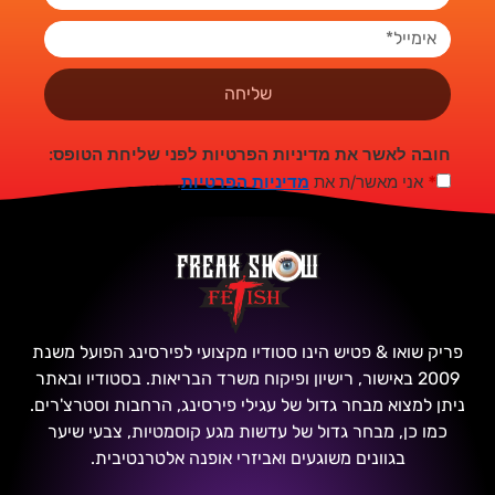
שליחה
חובה לאשר את מדיניות הפרטיות לפני שליחת הטופס:
*
אני מאשר/ת את
מדיניות הפרטיות
.
פריק שואו & פטיש הינו סטודיו מקצועי לפירסינג הפועל משנת
2009 באישור, רישיון ופיקוח משרד הבריאות. בסטודיו ובאתר
ניתן למצוא מבחר גדול של עגילי פירסינג, הרחבות וסטרצ'רים.
כמו כן, מבחר גדול של עדשות מגע קוסמטיות, צבעי שיער
בגוונים משוגעים ואביזרי אופנה אלטרנטיבית.