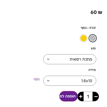
60
₪
צבע
: כסף
סוג
מידה
נקה
הוספה לסל