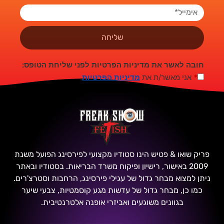
שליחה
חובה לאשר את מדיניות הפרטיות לפני שליחת הטופס:
*
אני מאשר/ת את
מדיניות הפרטיות
.
פריק שואו & פטיש הינו סטודיו מקצועי לפירסינג הפועל משנת
2009 באישור, רישיון ופיקוח משרד הבריאות. בסטודיו ובאתר
ניתן למצוא מבחר גדול של עגילי פירסינג, הרחבות וסטרצ'רים.
כמו כן, מבחר גדול של עדשות מגע קוסמטיות, צבעי שיער
בגוונים משוגעים ואביזרי אופנה אלטרנטיבית.