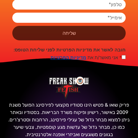
שליחה
חובה לאשר את מדיניות הפרטיות לפני שליחת הטופס:
*
אני מאשר/ת את
מדיניות הפרטיות
.
פריק שואו & פטיש הינו סטודיו מקצועי לפירסינג הפועל משנת
2009 באישור, רישיון ופיקוח משרד הבריאות. בסטודיו ובאתר
ניתן למצוא מבחר גדול של עגילי פירסינג, הרחבות וסטרצ'רים.
כמו כן, מבחר גדול של עדשות מגע קוסמטיות, צבעי שיער
בגוונים משוגעים ואביזרי אופנה אלטרנטיבית.