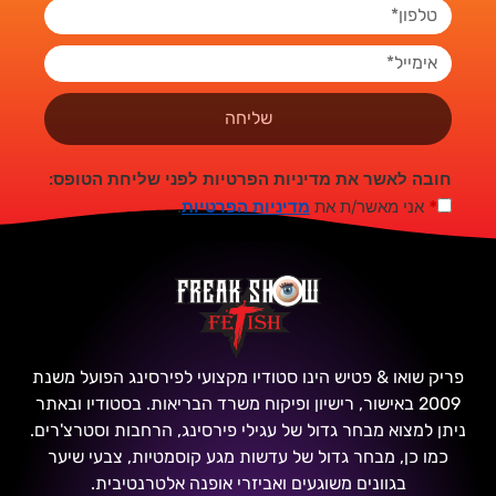
שליחה
חובה לאשר את מדיניות הפרטיות לפני שליחת הטופס:
*
אני מאשר/ת את
מדיניות הפרטיות
.
פריק שואו & פטיש הינו סטודיו מקצועי לפירסינג הפועל משנת
2009 באישור, רישיון ופיקוח משרד הבריאות. בסטודיו ובאתר
ניתן למצוא מבחר גדול של עגילי פירסינג, הרחבות וסטרצ'רים.
כמו כן, מבחר גדול של עדשות מגע קוסמטיות, צבעי שיער
בגוונים משוגעים ואביזרי אופנה אלטרנטיבית.