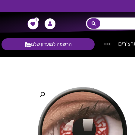
0
צ'רים
···
הרשמה למועדון שלנו