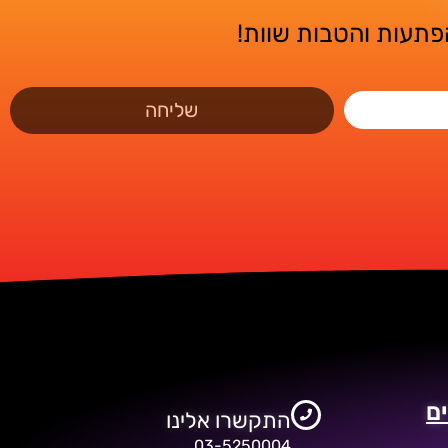
הפתעות והטבות שוות!
שליחה
ם
התקשרו אלינו
03-5250004