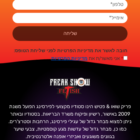
שליחה
חובה לאשר את מדיניות הפרטיות לפני שליחת הטופס:
*
אני מאשר/ת את
מדיניות הפרטיות
.
פריק שואו & פטיש הינו סטודיו מקצועי לפירסינג הפועל משנת
2009 באישור, רישיון ופיקוח משרד הבריאות. בסטודיו ובאתר
ניתן למצוא מבחר גדול של עגילי פירסינג, הרחבות וסטרצ'רים.
כמו כן, מבחר גדול של עדשות מגע קוסמטיות, צבעי שיער
בגוונים משוגעים ואביזרי אופנה אלטרנטיבית.