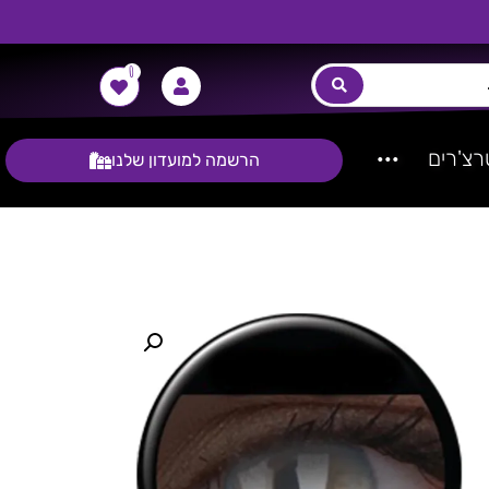
0
צ'רים
···
הרשמה למועדון שלנו