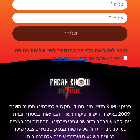
שליחה
חובה לאשר את מדיניות הפרטיות לפני שליחת הטופס:
*
אני מאשר/ת את
מדיניות הפרטיות
.
פריק שואו & פטיש הינו סטודיו מקצועי לפירסינג הפועל משנת
2009 באישור, רישיון ופיקוח משרד הבריאות. בסטודיו ובאתר
ניתן למצוא מבחר גדול של עגילי פירסינג, הרחבות וסטרצ'רים.
כמו כן, מבחר גדול של עדשות מגע קוסמטיות, צבעי שיער
בגוונים משוגעים ואביזרי אופנה אלטרנטיבית.