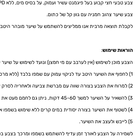
צבע טבעי חצי קבוע בעל פיגמנט עשיר ועמוק, על בסיס מים, ללא PPD/ ללא אמוניה/ ללא חמצן. כמות 118ml.
צבע שיער צהוב חמניה עם גוון קל של כתום.
לקבלת תוצאה מרבית אנו ממליצים להשתמש על שיער מובהר היטב.
הוראות שימוש
:
הצבע מוכן לשימוש (אין לערבב עם מי חמצן) ונועד לשימוש על שיער
1) לחפוף את השיער היטב עד לניקוי עמוק עם שמפו בלבד (ללא מרכך).
2) למרוח את הצבע בצורה שווה עם מברשת צביעה ולאחריה לסרק את השיער לפיזור וספיגה מרביים.
3) להשאיר על השיער למשך 45-60 דקות, ניתן גם לחמם מעט את השיער עם מייבש שיער על מנת לזרז את התהליך.
4) לשטוף את השיער בצורה יסודית במים קרים ללא שימוש בשמפו או מרכך עד אשר המים יהיו כמעט שקופים.
5) לייבש ולעצב את השיער.
לשמירה על הצבע לאורך זמן עדיף להשתמש בשמפו ומרכך בצבע בטו