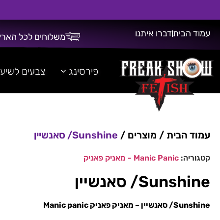
עמוד הבית
דברו איתנו
משלוחים לכל הארץ
משלוח חינם על כל רכישה מעל 300 ש"ח!
פירסינג
צבעים לשיע
עמוד הבית
/
מוצרים
/
Sunshine/ סאנשיין
קטגוריה:
Manic Panic - מאניק פאניק
Sunshine/ סאנשיין
Sunshine/ סאנשיין
– מאניק פאניק Manic panic