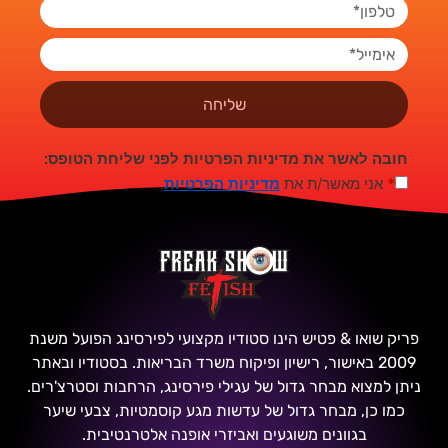
שליחה
חובה לאשר את מדיניות הפרטיות לפני שליחת הטופס:
*
אני מאשר/ת את
מדיניות הפרטיות
.
פריק שואו & פטיש הינו סטודיו מקצועי לפירסינג הפועל משנת
2009 באישור, רישיון ופיקוח משרד הבריאות. בסטודיו ובאתר
ניתן למצוא מבחר גדול של עגילי פירסינג, הרחבות וסטרצ'רים.
כמו כן, מבחר גדול של עדשות מגע קוסמטיות, צבעי שיער
בגוונים משוגעים ואביזרי אופנה אלטרנטיבית.