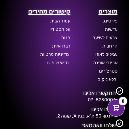
מוצרים
קישורים מהירים
פירסינג
עמוד הבית
עדשות
על הסטודיו
צבעים לשיער
חנות
הרחבות
דברו איתנו
עגילים לאוזן
מדיניות פרטיות
אביזרי אופנה
תנאי שימוש
סטרצ'רים
ללא ניקוב
התקשרו אלינו
03-5250004
0
קפצו אלינו
דיזנגוף 50 ת"א, בנין A', קומה 2.
שלחו וואטסאפ