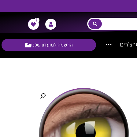
0
צ'רים
···
הרשמה למועדון שלנו